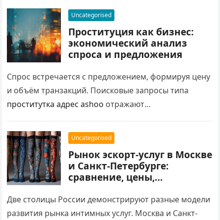
Поисковые запросы вроде проститутка адрес…
Uncategorised
Проституция как бизнес:
экономический анализ
спроса и предложения
Спрос встречается с предложением, формируя цену
и объём транзакций. Поисковые запросы типа
проститутка адрес ashoo
отражают
потребительский спрос на быстрый доступ к
услугам в конкретной локации. Разбираем
Uncategorised
экономическую структуру рынка: факторы спроса,
Рынок эскорт-услуг в Москве
механизмы предложения, ценообразование и
и Санкт-Петербурге:
влияние теневого статуса на рыночную динамику.
сравнение, цены,
особенности
Две столицы России демонстрируют разные модели
развития рынка интимных услуг. Москва и Санкт-