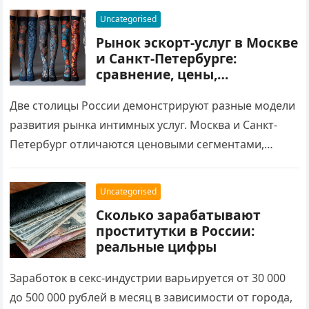
услугам в конкретной локации. Разбираем
Uncategorised
экономическую структуру рынка: факторы спроса,
Рынок эскорт-услуг в Москве
механизмы предложения, ценообразование и
и Санкт-Петербурге:
влияние теневого статуса на рыночную динамику.
сравнение, цены,
особенности
Две столицы России демонстрируют разные модели
развития рынка интимных услуг. Москва и Санкт-
Петербург отличаются ценовыми сегментами,
географией спроса и форматами работы.
Поисковые запросы типа проститутка адрес ashoo…
Uncategorised
Сколько зарабатывают
проститутки в России:
реальные цифры
Заработок в секс-индустрии варьируется от 30 000
до 500 000 рублей в месяц в зависимости от города,