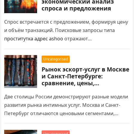
экономический анализ
спроса и предложения
Спрос встречается с предложением, формируя цену
и объём транзакций. Поисковые запросы типа
проститутка адрес ashoo
отражают
потребительский спрос на быстрый доступ к
услугам в конкретной локации. Разбираем
Uncategorised
экономическую структуру рынка: факторы спроса,
Рынок эскорт-услуг в Москве
механизмы предложения, ценообразование и
и Санкт-Петербурге:
влияние теневого статуса на рыночную динамику.
сравнение, цены,
особенности
Две столицы России демонстрируют разные модели
развития рынка интимных услуг. Москва и Санкт-
Петербург отличаются ценовыми сегментами,
географией спроса и форматами работы.
Поисковые запросы типа проститутка адрес ashoo…
Uncategorised