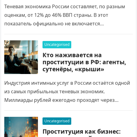
Теневая экономика России составляет, по разным
оценкам, от 12% до 46% ВВП страны. В этот
показатель официально не включается
криминальная деятельность — производство
наркотиков, торговля оружием и…
Uncategorised
Кто наживается на
проституции в РФ: агенты,
сутенёры, «крыши»
Индустрия интимных услуг в России остаётся одной
из самых прибыльных теневых экономик.
Миллиарды рублей ежегодно проходят через
сложную систему посредников и организаторов.
Поисковые запросы вроде проститутка адрес…
Uncategorised
Проституция как бизнес: